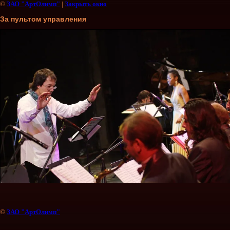
©
ЗАО "АртОлимп"
|
Закрыть окно
За пультом управления
©
ЗАО "АртОлимп"